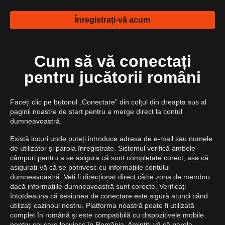
Înregistrați-vă acum
Cum să vă conectați
pentru jucătorii români
Faceți clic pe butonul „Conectare” din colțul din dreapta sus al
paginii noastre de start pentru a merge direct la contul
dumneavoastră.
Există locuri unde puteți introduce adresa de e-mail sau numele
de utilizator și parola înregistrate. Sistemul verifică ambele
câmpuri pentru a se asigura că sunt completate corect, așa că
asigurați-vă că se potrivesc cu informațiile contului
dumneavoastră. Veți fi direcționat direct către zona de membru
dacă informațiile dumneavoastră sunt corecte. Verificați
întotdeauna că sesiunea de conectare este sigură atunci când
utilizați cazinoul nostru. Platforma noastră poate fi utilizată
complet în română și este compatibilă cu dispozitivele mobile
pentru cei care locuiesc în România. Amintiți-vă că parola