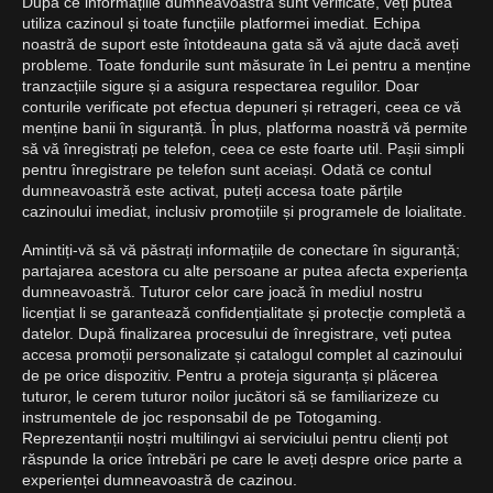
După ce informațiile dumneavoastră sunt verificate, veți putea
utiliza cazinoul și toate funcțiile platformei imediat. Echipa
noastră de suport este întotdeauna gata să vă ajute dacă aveți
probleme. Toate fondurile sunt măsurate în Lei pentru a menține
tranzacțiile sigure și a asigura respectarea regulilor. Doar
conturile verificate pot efectua depuneri și retrageri, ceea ce vă
menține banii în siguranță. În plus, platforma noastră vă permite
să vă înregistrați pe telefon, ceea ce este foarte util. Pașii simpli
pentru înregistrare pe telefon sunt aceiași. Odată ce contul
dumneavoastră este activat, puteți accesa toate părțile
cazinoului imediat, inclusiv promoțiile și programele de loialitate.
Amintiți-vă să vă păstrați informațiile de conectare în siguranță;
partajarea acestora cu alte persoane ar putea afecta experiența
dumneavoastră. Tuturor celor care joacă în mediul nostru
licențiat li se garantează confidențialitate și protecție completă a
datelor. După finalizarea procesului de înregistrare, veți putea
accesa promoții personalizate și catalogul complet al cazinoului
de pe orice dispozitiv. Pentru a proteja siguranța și plăcerea
tuturor, le cerem tuturor noilor jucători să se familiarizeze cu
instrumentele de joc responsabil de pe Totogaming.
Reprezentanții noștri multilingvi ai serviciului pentru clienți pot
răspunde la orice întrebări pe care le aveți despre orice parte a
experienței dumneavoastră de cazinou.