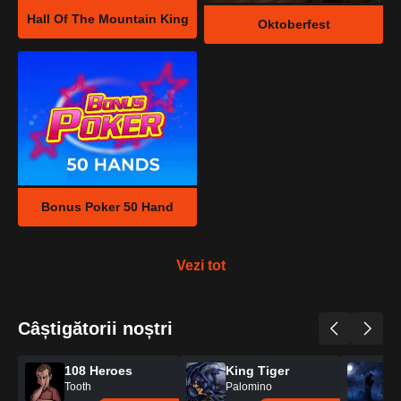
Hall Of The Mountain King
Oktoberfest
Bonus Poker 50 Hand
Vezi tot
Câștigătorii noștri
108 Heroes
King Tiger
Du
Tooth
Palomino
Mi