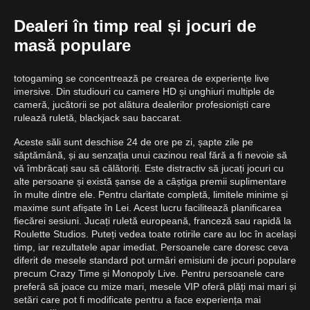
Dealeri în timp real și jocuri de
masă populare
totogaming se concentrează pe crearea de experiențe live
imersive. Din studiouri cu camere HD și unghiuri multiple de
cameră, jucătorii se pot alătura dealerilor profesioniști care
rulează ruletă, blackjack sau baccarat.
Aceste săli sunt deschise 24 de ore pe zi, șapte zile pe
săptămână, și au senzația unui cazinou real fără a fi nevoie să
vă îmbrăcați sau să călătoriți. Este distractiv să jucați jocuri cu
alte persoane și există șanse de a câștiga premii suplimentare
în multe dintre ele. Pentru claritate completă, limitele minime și
maxime sunt afișate în Lei. Acest lucru facilitează planificarea
fiecărei sesiuni. Jucați ruletă europeană, franceză sau rapidă la
Roulette Studios. Puteți vedea toate rotirile care au loc în același
timp, iar rezultatele apar imediat. Persoanele care doresc ceva
diferit de mesele standard pot urmări emisiuni de jocuri populare
precum Crazy Time și Monopoly Live. Pentru persoanele care
preferă să joace cu mize mari, mesele VIP oferă plăți mai mari și
setări care pot fi modificate pentru a face experiența mai