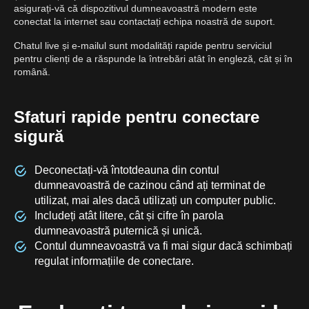
asigurați-vă că dispozitivul dumneavoastră modern este
conectat la internet sau contactați echipa noastră de suport.
Chatul live și e-mailul sunt modalități rapide pentru serviciul
pentru clienți de a răspunde la întrebări atât în engleză, cât și în
română.
Sfaturi rapide pentru conectare
sigură
Deconectați-vă întotdeauna din contul
dumneavoastră de cazinou când ați terminat de
utilizat, mai ales dacă utilizați un computer public.
Includeți atât litere, cât și cifre în parola
dumneavoastră puternică și unică.
Contul dumneavoastră va fi mai sigur dacă schimbați
regulat informațiile de conectare.