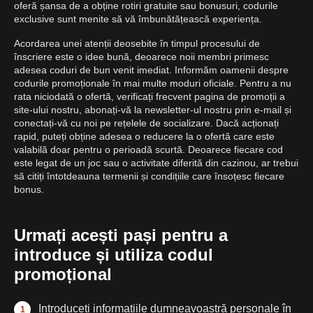
oferă șansa de a obține rotiri gratuite sau bonusuri, codurile
exclusive sunt menite să vă îmbunătățească experiența.
Acordarea unei atenții deosebite în timpul procesului de
înscriere este o idee bună, deoarece noii membri primesc
adesea coduri de bun venit imediat. Informăm oamenii despre
codurile promoționale în mai multe moduri oficiale. Pentru a nu
rata niciodată o ofertă, verificați frecvent pagina de promoții a
site-ului nostru, abonați-vă la newsletter-ul nostru prin e-mail și
conectați-vă cu noi pe rețelele de socializare. Dacă acționați
rapid, puteți obține adesea o reducere la o ofertă care este
valabilă doar pentru o perioadă scurtă. Deoarece fiecare cod
este legat de un joc sau o activitate diferită din cazinou, ar trebui
să citiți întotdeauna termenii și condițiile care însoțesc fiecare
bonus.
Urmați acești pași pentru a
introduce și utiliza codul
promoțional
Introduceți informațiile dumneavoastră personale în