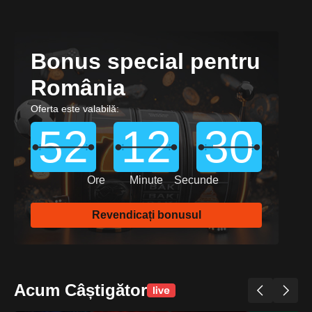
Bonus special pentru
România
Oferta este valabilă:
52
12
28
Ore
Minute
Secunde
Revendicați bonusul
Acum Câștigător