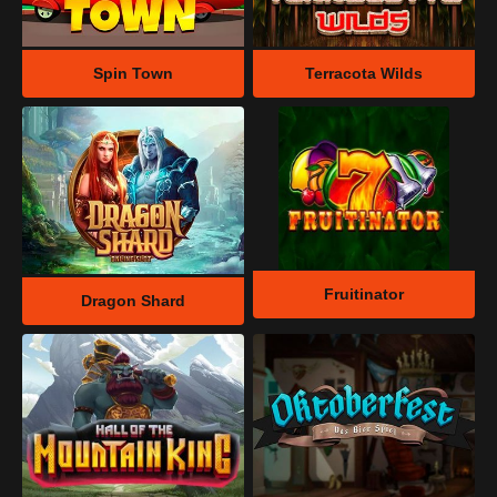
Spin Town
Terracota Wilds
The Godfather
Dragon Shard