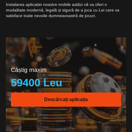
Instalarea aplicației noastre mobile astăzi vă va oferi o
modalitate modernă, legală și sigură de a juca cu Lei care va
satisface toate nevoile dumneavoastră de jocuri.
Câștig maxim
59400 Leu
Descărcați aplicația